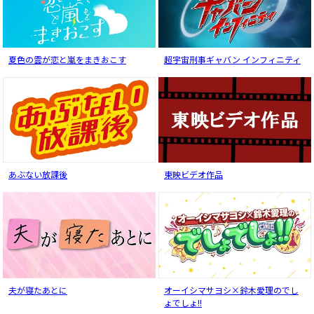
夏色の雲が恋と嵐をまきおこす
超宇宙刑事ギャバン インフィニティ
あぶない放課後
東映ビデオ作品
夫が寝たあとに
オーイシマサヨシ×鈴木愛理のでし
ょでしょ!!