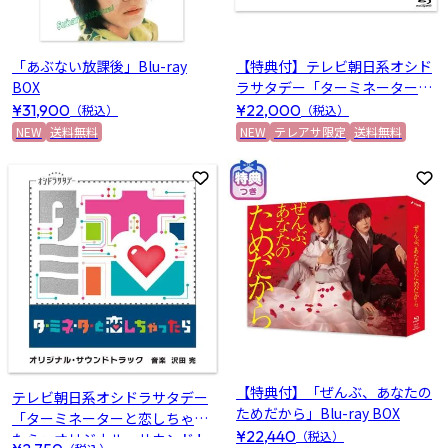
「あぶない放課後」Blu-ray
【特典付】テレビ朝日系オシド
BOX
ラサタデー「ターミネーターと
恋しちゃったら」 Blu-ray BOX
¥31,900
¥22,000
（税込）
（税込）
NEW
送料無料
NEW
テレアサ限定
送料無料
お気に入りに登録
お
【特典付】「ぜんぶ、あなたの
テレビ朝日系オシドラサタデー
ためだから」Blu-ray BOX
「ターミネーターと恋しちゃっ
¥22,440
（税込）
たら」オリジナル・サウンドト