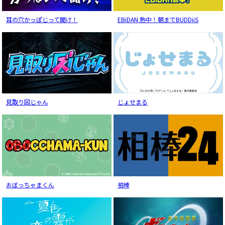
耳の穴かっぽじって聞け！
EBiDAN 熱中！朝までBUDDiiS
見取り図じゃん
じょせまる
おぼっちゃまくん
相棒