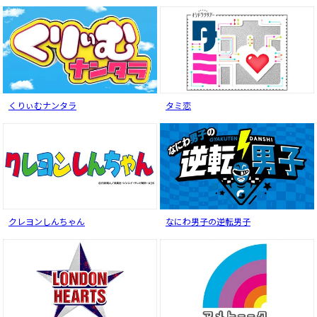
くりぃむナンタラ
タミ恋
クレヨンしんちゃん
なにわ男子の逆転男子