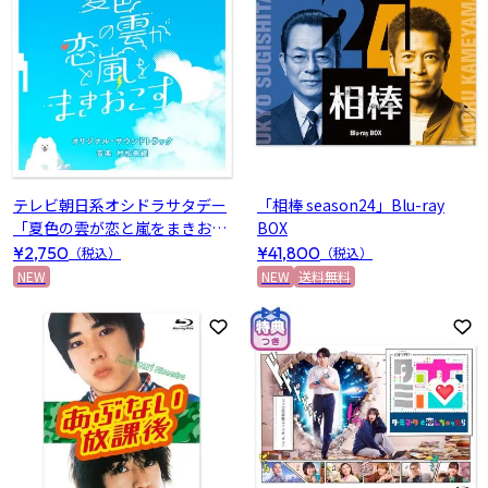
テレビ朝日系オシドラサタデー
「相棒 season24」Blu-ray
「夏色の雲が恋と嵐をまきおこ
BOX
す」オリジナル・サウンドトラ
¥2,750
¥41,800
（税込）
（税込）
ック
NEW
NEW
送料無料
お気に入りに登録
お