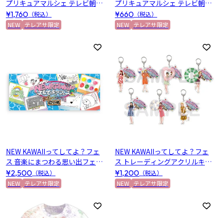
プリキュアマルシェ テレビ朝日
プリキュアマルシェ テレビ朝日
限定 アクリルスタンド(明智あ
限定 ホログラム缶バッジ(小林
¥1,760
¥660
（税込）
（税込）
んな)
みくる)
NEW
テレアサ限定
NEW
テレアサ限定
お気に入りに登録
お
NEW KAWAIIってしてよ？フェ
NEW KAWAIIってしてよ？フェ
ス 音楽にまつわる思い出フェイ
ス トレーディングアクリルキー
スタオル
ホルダー(レトロガールver.)全7
¥2,500
¥1,200
（税込）
（税込）
種
NEW
テレアサ限定
NEW
テレアサ限定
お気に入りに登録
お