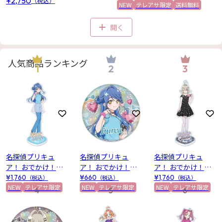
¥2,750
（税込）
NEW
テレアサ限定
送料無料
ラック
開く
人気商品ランキング
1
2
3
お気に入りに登録
お気に入りに登録
お
名探偵プリキュ
名探偵プリキュ
名探偵プリキュ
ア！ おでかけ！プ
ア！ おでかけ！プ
ア！ おでかけ！プ
リキュアマルシェ
リキュアマルシェ
リキュアマルシェ
¥1,760
（税込）
¥660
（税込）
¥1,760
（税込）
テレビ朝日限定 ア
NEW
テレアサ限定
テレビ朝日限定 ホ
NEW
テレアサ限定
テレビ朝日限定 ア
NEW
テレアサ限定
4
5
6
クリルスタンド(帆
ログラム缶バッジ
クリルスタンド(森
羽くれあ)
(帆羽くれあ)
亜るるか)