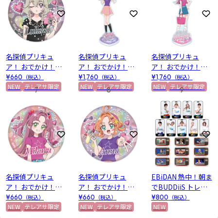
お気に入りに登録
お気に入りに登録
お
名探偵プリキュ
名探偵プリキュ
名探偵プリキュ
ア！ おでかけ！プ
ア！ おでかけ！プ
ア！ おでかけ！プ
リキュアマルシェ
リキュアマルシェ
リキュアマルシェ
¥660
（税込）
¥1,760
（税込）
¥1,760
（税込）
テレビ朝日限定 ホ
NEW
テレアサ限定
テレビ朝日限定 ア
NEW
テレアサ限定
テレビ朝日限定 ア
NEW
テレアサ限定
7
8
9
ログラム缶バッジ
クリルスタンド(明
クリルスタンド(小
(森亜るるか)
智あんな)
林みくる)
お気に入りに登録
お気に入りに登録
お
名探偵プリキュ
名探偵プリキュ
EBiDAN 熱中！朝ま
ア！ おでかけ！プ
ア！ おでかけ！プ
でBUDDiiS トレー
リキュアマルシェ
リキュアマルシェ
ディングステッカ
¥660
（税込）
¥660
（税込）
¥800
（税込）
テレビ朝日限定 ホ
NEW
テレアサ限定
テレビ朝日限定 ホ
NEW
テレアサ限定
ーセット 全18種
NEW
ログラム缶バッジ
ログラム缶バッジ