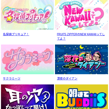
名探偵プリキュア！
FRUITS ZIPPERのNEW KAWAIIってし
てよ？
サクラミーツ
深夜のダイアン