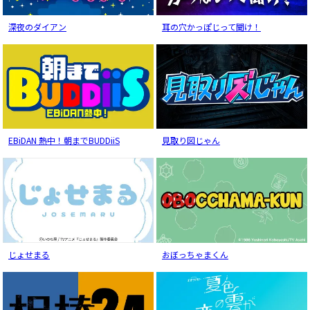
深夜のダイアン
耳の穴かっぽじって聞け！
EBiDAN 熱中！朝までBUDDiiS
見取り図じゃん
じょせまる
おぼっちゃまくん