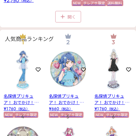
¥2,750
（税込）
NEW
テレアサ限定
送料無料
ラック
開く
人気商品ランキング
1
2
3
お気に入りに登録
お気に入りに登録
お
名探偵プリキュ
名探偵プリキュ
名探偵プリキュ
ア！ おでかけ！プ
ア！ おでかけ！プ
ア！ おでかけ！プ
リキュアマルシェ
リキュアマルシェ
リキュアマルシェ
¥1,760
（税込）
¥660
（税込）
¥1,760
（税込）
テレビ朝日限定 ア
NEW
テレアサ限定
テレビ朝日限定 ホ
NEW
テレアサ限定
テレビ朝日限定 ア
NEW
テレアサ限定
4
5
6
クリルスタンド(帆
ログラム缶バッジ
クリルスタンド(森
羽くれあ)
(帆羽くれあ)
亜るるか)