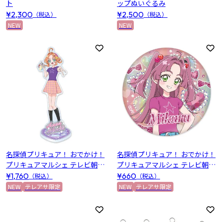
ト
ップぬいぐるみ
¥2,300
¥2,500
（税込）
（税込）
NEW
NEW
お気に入りに登録
お
名探偵プリキュア！ おでかけ！
名探偵プリキュア！ おでかけ！
プリキュアマルシェ テレビ朝日
プリキュアマルシェ テレビ朝日
限定 アクリルスタンド(明智あ
限定 ホログラム缶バッジ(小林
¥1,760
¥660
（税込）
（税込）
んな)
みくる)
NEW
テレアサ限定
NEW
テレアサ限定
お気に入りに登録
お