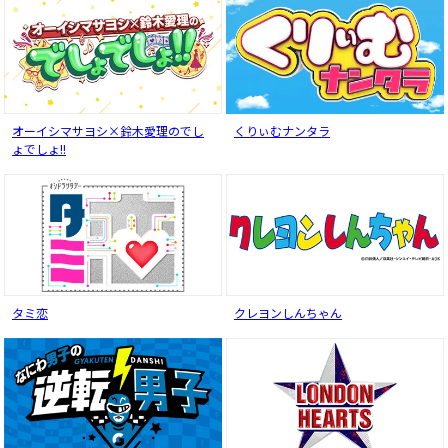
オーイシマサヨシ×鈴木愛理のでし
くりぃむナンタラ
ょでしょ!!
タミ恋
クレヨンしんちゃん