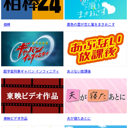
相棒
夏色の雲が恋と嵐をまきおこす
超宇宙刑事ギャバン インフィニティ
あぶない放課後
東映ビデオ作品
夫が寝たあとに