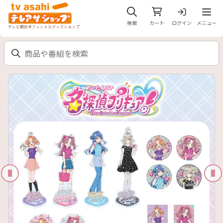
メニュ
検索
カート
ログイン
メニュー
テレビ朝日オフィシャルグッズショップ
前のスライド
次