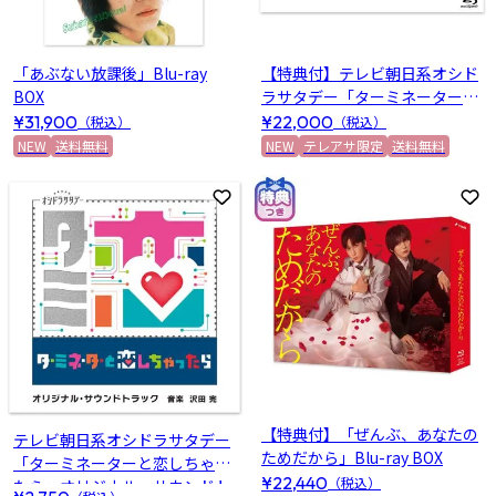
「あぶない放課後」Blu-ray
【特典付】テレビ朝日系オシド
BOX
ラサタデー「ターミネーターと
恋しちゃったら」 Blu-ray BOX
¥31,900
¥22,000
（税込）
（税込）
NEW
送料無料
NEW
テレアサ限定
送料無料
お気に入りに登録
お
【特典付】「ぜんぶ、あなたの
テレビ朝日系オシドラサタデー
ためだから」Blu-ray BOX
「ターミネーターと恋しちゃっ
¥22,440
（税込）
たら」オリジナル・サウンドト