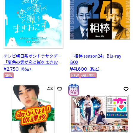
テレビ朝日系オシドラサタデー
「相棒 season24」Blu-ray
「夏色の雲が恋と嵐をまきおこ
BOX
す」オリジナル・サウンドトラ
¥2,750
¥41,800
（税込）
（税込）
ック
NEW
NEW
送料無料
お気に入りに登録
お