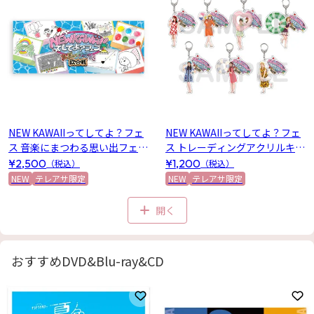
NEW KAWAIIってしてよ？フェ
NEW KAWAIIってしてよ？フェ
ス 音楽にまつわる思い出フェイ
ス トレーディングアクリルキー
スタオル
ホルダー(レトロガールver.)全7
¥2,500
¥1,200
（税込）
（税込）
種
NEW
テレアサ限定
NEW
テレアサ限定
開く
おすすめDVD&Blu-ray&CD
お気に入りに登録
お