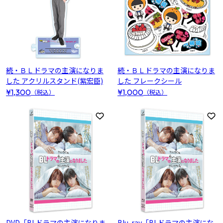
続・ＢＬドラマの主演になりま
続・ＢＬドラマの主演になりま
した アクリルスタンド(紫宏臣)
した フレークシール
¥1,300
¥1,000
（税込）
（税込）
お気に入りに登録
お
DVD「BLドラマの主演になりま
Blu-ray「BLドラマの主演にな