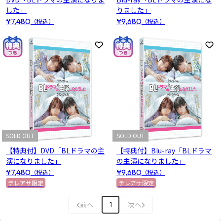
した」
りました」
¥7,480
¥9,680
（税込）
（税込）
お気に入りに登録
お
SOLD OUT
SOLD OUT
【特典付】DVD「BLドラマの主
【特典付】Blu-ray「BLドラマ
演になりました」
の主演になりました」
¥7,480
¥9,680
（税込）
（税込）
テレアサ限定
テレアサ限定
前へ
次へ
1