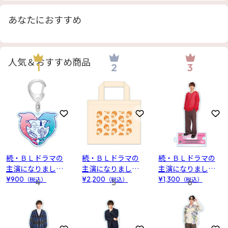
あなたにおすすめ
人気＆おすすめ商品
1
2
3
お気に入りに登録
お気に入りに登録
お
続・ＢＬドラマの
続・ＢＬドラマの
続・ＢＬドラマの
主演になりました
主演になりました
主演になりました
アクリルキーホル
トートバッグ
アクリルスタンド
¥900
（税込）
¥2,200
（税込）
¥1,300
（税込）
4
5
6
ダー
(赤藤優一郎)