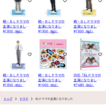
お気に入りに登録
お気に入りに登録
お
続・ＢＬドラマの
続・ＢＬドラマの
続・ＢＬドラマの
主演になりました
主演になりました
主演になりました
アクリルスタンド
アクリルスタンド
アクリルスタンド
¥1,300
（税込）
¥1,300
（税込）
¥1,300
（税込）
7
8
9
(青柳萌)
(水谷春日)
(黄島譲二)
お気に入りに登録
お気に入りに登録
お
続・ＢＬドラマの
続・ＢＬドラマの
DVD「BLドラマの
主演になりました
主演になりました
主演になりまし
アクリルスタンド
フレークシール
た」
¥1,300
（税込）
¥1,000
（税込）
¥7,480
（税込）
(紫宏臣)
トップ
ドラマ
BLドラマの主演になりました