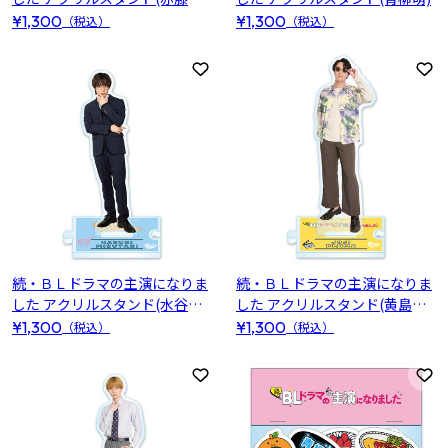
一郎)
¥1,300
¥1,300
（税込）
（税込）
お気に入りに登録
お
続・ＢＬドラマの主演になりま
続・ＢＬドラマの主演になりま
した アクリルスタンド(水谷春
した アクリルスタンド(黄島譲
日)
二)
¥1,300
¥1,300
（税込）
（税込）
お気に入りに登録
お