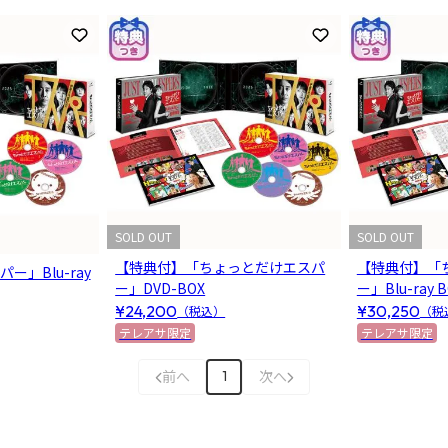
お気に入りに登録
お気に入りに登録
SOLD OUT
SOLD OUT
【特典付】「ちょっとだけエスパ
【特典付】「
」Blu-ray
ー」DVD-BOX
ー」Blu-ray 
¥24,200
¥30,250
（税込）
（税
テレアサ限定
テレアサ限定
前へ
次へ
1