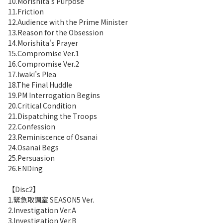
10.Morishita's Purpose
11.Friction
12.Audience with the Prime Minister
13.Reason for the Obsession
14.Morishita's Prayer
15.Compromise Ver.1
16.Compromise Ver.2
17.Iwaki’s Plea
18.The Final Huddle
19.PM Interrogation Begins
20.Critical Condition
21.Dispatching the Troops
22.Confession
23.Reminiscence of Osanai
24.Osanai Begs
25.Persuasion
26.ENDing
【Disc2】
1.緊急取調室 SEASON5 Ver.
2.Investigation Ver.A
3.Investigation Ver.B