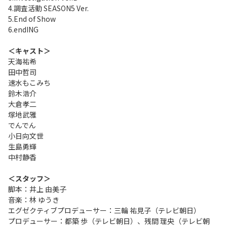
4.調査活動 SEASON5 Ver.
5.End of Show
6.endING
＜キャスト＞
天海祐希
田中哲司
速水もこみち
鈴木浩介
大倉孝二
塚地武雅
でんでん
小日向文世
生島勇輝
中村静香
＜スタッフ＞
脚本：井上 由美子
音楽：林 ゆうき
エグゼクティブプロデューサー：三輪 祐見子（テレビ朝日）
プロデューサー：都築 歩（テレビ朝日）、残間 理央（テレビ朝