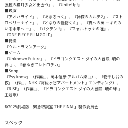
強種の猫耳少女と出会う』、『UniteUp!』
■映画
『アオハライド』、『あまろっく』、『神様のカルテ2』、『スト
ロベリーナイト』、『となりの怪物くん』、『夏への扉 ―キミの
いる未来へ ―』、『バクテン!!』、『フォルトゥナの瞳』、
『ONE PIECE FILM GOLD』
■特撮
『ウルトラマンアーク』
■ゲーム
『Unknown Future』、『ドラゴンクエスト ダイの大冒険 -魂の
絆-』、『春ゆきてレトロチカ』
■Song
『Psy know』（作編曲、岡本信彦 アルバム楽曲）、『物干し台の
夜』（作曲、NHK『阿佐ヶ谷アパートメント』エンディング）、
『RISE』（作編曲、『ドラゴンクエスト ダイの大冒険 -魂の絆-』
主題歌）
©2025劇場版「緊急取調室 THE FINAL」製作委員会
スペック