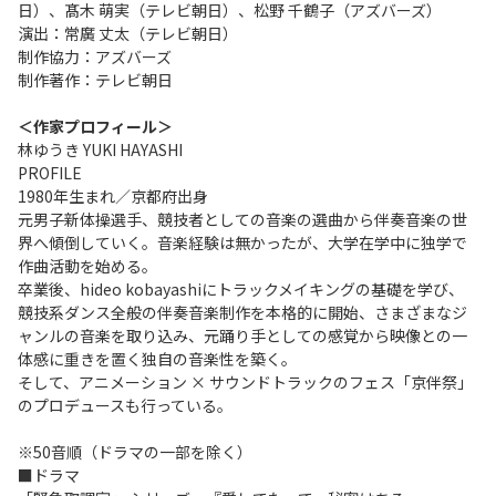
日）、髙木 萌実（テレビ朝日）、松野 千鶴子（アズバーズ）
演出：常廣 丈太（テレビ朝日）
制作協力：アズバーズ
制作著作：テレビ朝日
＜作家プロフィール＞
林ゆうき YUKI HAYASHI
PROFILE
1980年生まれ／京都府出身
元男子新体操選手、競技者としての音楽の選曲から伴奏音楽の世
界へ傾倒していく。音楽経験は無かったが、大学在学中に独学で
作曲活動を始める。
卒業後、hideo kobayashiにトラックメイキングの基礎を学び、
競技系ダンス全般の伴奏音楽制作を本格的に開始、さまざまなジ
ャンルの音楽を取り込み、元踊り手としての感覚から映像との一
体感に重きを置く独自の音楽性を築く。
そして、アニメーション × サウンドトラックのフェス「京伴祭」
のプロデュースも行っている。
※50音順（ドラマの一部を除く）
■ドラマ