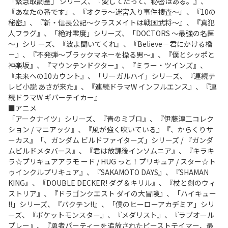
「緊急取調室」 シリーズ、『愛してたって、秘密はある。』、
『あなたの番です』、『オクラ～迷宮入り事件捜査～』、『10の
秘密』、『新・信長公記～クラスメイトは戦国武将～』、『真犯
人フラグ』、「絶対零度」シリーズ、「DOCTORS ～最強の名医
～」シリ ーズ、『波よ聞いてくれ』、『Believe－君にかける橋
－』、『不発弾～ブラックマネーを操る男～』、『僕とシッポと
神楽坂』、『マウンテンドクター』、『ミラー・ツインズ』、
『未来への10カウント』、「リーガルハイ」シリーズ、『連続テ
レビ小説 あさが来た』、『連続ドラマW インフルエンス』、『連
続ドラマW ギバーテイカー』
■アニメ
「アークナイツ」シリーズ、『青のミブロ』、『伊藤淳二コレク
ション / マニアック』、『風が強く吹いている』『、からくりサ
ーカス』「、ガンダム ビルドファイターズ」シリーズ / 『ガンダ
ムビルドメタバース』、『君は放課後インソムニア』、『キラキ
ラ☆プリキュアアラモ ード / HUG っと！プリキュア / スター☆ト
ゥインクルプリキュア』、『SAKAMOTO DAYS』、『SHAMAN
KING』、『DOUBLE DECKER! ダグ＆キリル』、『杖と剣のウィ
ストリア』、『ドラゴンクエスト ダイの大冒険』、「ハイキュー
!!」シリーズ、『バクテン!!』、「僕のヒーローアカデミア」シリ
ーズ、『ポケットモンスター』、『メダリスト』、『ラブオール
プレー』、『勇者パーティーを追放されたビーストテイマー、最