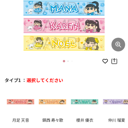
お気に入り
タイプ1 ：
選択してください
月足 天音
鎮西 寿々歌
櫻井 優衣
仲川 瑠夏