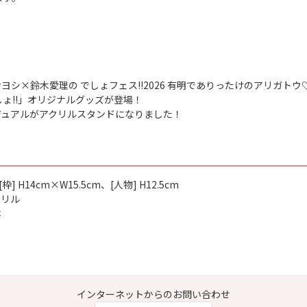
ヨシ×鈴木愛理の でしょフェス!!2026 有明でありったけのアリガトウ♡
!でしょ!!」オリジナルグッズが登場！
ジュアルがアクリルスタンドになりました！
] H14cm×W15.5cm、[人物] H12.5cm
クリル
本
インターネットからのお問い合わせ