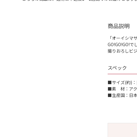
商品説明
「オーイシマサ
GO!GO!GO
撮りおろしビ
スペック
■サイズ(約)：[枠
■素 材：ア
■生産国：日